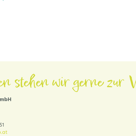
en stehen wir gerne zur V
 GmbH
-51
.at