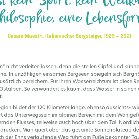
t kein Sport, kein Wettk
hilosophie, eine Lebensfor
Cesare Maestri, italienischer Bergsteiger, 1929 – 2021
 nicht verleiten lassen, denn die steilen Gipfel und kühne
nne. In unzähligen einsamen Bergseen spiegeln sich Berg
ätzlich bereichern. Für ihren Wasserreichtum ist diese Re
Ostalpen. So verwundert es kaum, dass Wasser in seinen 
t.
gion bildet der 120 Kilometer lange, ebenso aussichts- w
 das Unterwegssein im alpinen Bereich mit dem Wohlgefühl
rnden Flusses, teilweise auch hoch über dem Tal. Nördlich 
ndrucken. Man quert über das gesamte Sonnenplateau der
lich der Enns verlaufende Weg führt am Fuße bekannter Ta