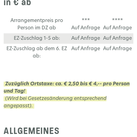
in € ab
Arrangementpreis pro
***
****
Person im DZ ab
Auf Anfrage
Auf Anfrage
EZ-Zuschlag 1-5 ab:
Auf Anfrage
Auf Anfrage
EZ-Zuschlag ab dem 6. EZ
Auf Anfrage
Auf Anfrage
ab:
Zuzüglich Ortstaxe: ca. € 2,50 bis € 4,-- pro Person
und Tag!
(Wird bei Gesetzesänderung entsprechend
angepasst).
ALLGEMEINES