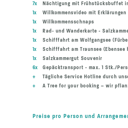
7x
Nächtigung mit Frühstücksbuffet i
1x
Willkommensvideo mit Erklärungen u
1x
Willkommensschnaps
1x
Rad- und Wanderkarte - Salzkammer
1x
Schifffahrt am Wolfgangsee (Fürber
1x
Schifffahrt am Traunsee (Ebensee 
1x
Salzkammergut Souvenir
6x
Gepäcktransport - max. 1 Stk./Per
+
Tägliche Service Hotline durch uns
+
A Tree for your booking – wir pfla
Preise pro Person und Arrangemen