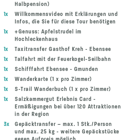
Halbpension)
1x
Willkommensvideo mit Erklärungen und
Infos, die Sie für diese Tour benötigen
1x
+Genuss: Apfelstrudel im
Hochleckenhaus
1x
Taxitransfer Gasthof Kreh - Ebensee
1x
Talfahrt mit der Feuerkogel-Seilbahn
1x
Schifffahrt Ebensee - Gmunden
1x
Wanderkarte (1 x pro Zimmer)
1x
S-Trail Wanderbuch (1 x pro Zimmer)
1x
Salzkammergut Erlebnis Card -
Ermäßigungen bei über 120 Attraktionen
in der Region
3x
Gepäcktransfer – max. 1 Stk./Person
und max. 25 kg - weitere Gepäckstücke
gegen Aufpreis möglich