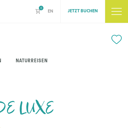
0
JETZT BUCHEN
EN
N
NATURREISEN
 DE LUXE