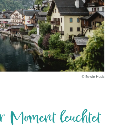
© Edwin Husic
er Moment leuchtet