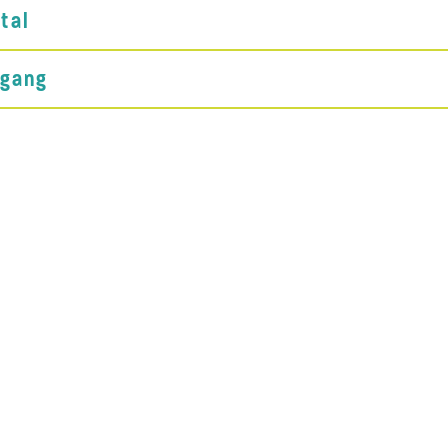
tal
fgang