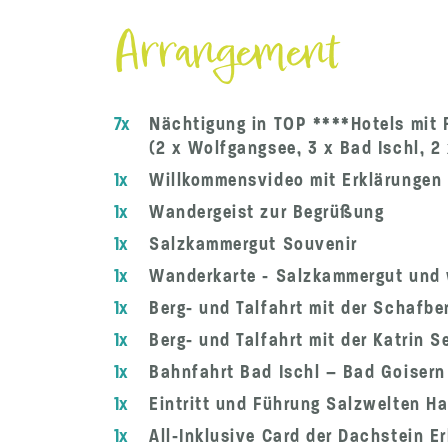
Arrangement
7x
Nächtigung in TOP ****Hotels mit 
(2 x Wolfgangsee, 3 x Bad Ischl, 2 
1x
Willkommensvideo mit Erklärungen u
1x
Wandergeist zur Begrüßung
1x
Salzkammergut Souvenir
1x
Wanderkarte - Salzkammergut und w
1x
Berg- und Talfahrt mit der Schafb
1x
Berg- und Talfahrt mit der Katrin S
1x
Bahnfahrt Bad Ischl – Bad Goisern
1x
Eintritt und Führung Salzwelten Hal
1x
All-Inklusive Card der Dachstein Er