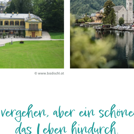
© www.badischl.at
ergehen, aber ein schön
das Leben hindurch.