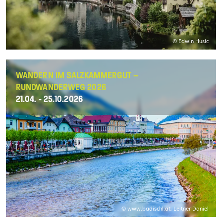
© Edwin Husic
WANDERN IM SALZKAMMERGUT –
RUNDWANDERWEG 2026
21.04. - 25.10.2026
© www.badischl.at, Leitner Daniel