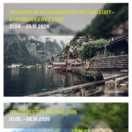
WANDERN IM SALZKAMMERGUT MIT HALLSTATT -
RUNDWANDERWEG 2026
21.04. - 25.10.2026
© ladyvenom
WELTERBESTEIG WACHAU 2026
01.05. - 06.10.2026