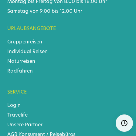
Montag bis Freitag von 8.00 bis 18.00 Uhr
Samstag von 9.00 bis 12.00 Uhr
URLAUBSANGEBOTE
Gruppenreisen
Individual Reisen
Naturreisen
Radfahren
SERVICE
Login
Travelife
Skip
Ö
Unsere Partner
navigat
AGB
Konsument
/
Reisebüros