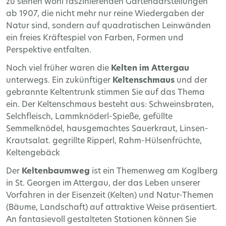
zu seinen wohl faszinierenden Gartendarstellungen
ab 1907, die nicht mehr nur reine Wiedergaben der
Natur sind, sondern auf quadratischen Leinwänden
ein freies Kräftespiel von Farben, Formen und
Perspektive entfalten.
Noch viel früher waren die
Kelten im Attergau
unterwegs. Ein zukünftiger
Keltenschmaus
und der
gebrannte Keltentrunk stimmen Sie auf das Thema
ein. Der Keltenschmaus besteht aus: Schweinsbraten,
Selchfleisch, Lammknöderl-Spieße, gefüllte
Semmelknödel, hausgemachtes Sauerkraut, Linsen-
Krautsalat. gegrillte Ripperl, Rahm-Hülsenfrüchte,
Keltengebäck
Der
Keltenbaumweg
ist ein Themenweg am Koglberg
in St. Georgen im Attergau, der das Leben unserer
Vorfahren in der Eisenzeit (Kelten) und Natur-Themen
(Bäume, Landschaft) auf attraktive Weise präsentiert.
An fantasievoll gestalteten Stationen können Sie