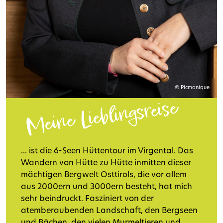
© Picmonique
Meine Lieblingsreise
... ist die 6-Seen Hüttentour im Virgental. Das
Wandern von Hütte zu Hütte inmitten dieser
mächtigen Bergwelt Osttirols, die vor allem
aus 2000ern und 3000ern besteht, hat mich
sehr beindruckt. Fasziniert von der
atemberaubenden Landschaft, den Bergseen