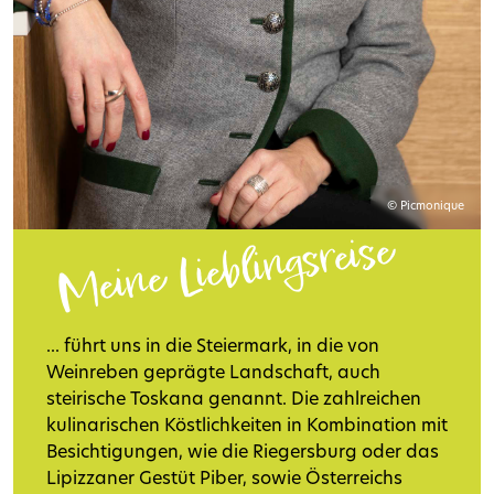
© Picmonique
Meine Lieblingsreise
... führt uns in die Steiermark, in die von
Weinreben geprägte Landschaft, auch
steirische Toskana genannt. Die zahlreichen
kulinarischen Köstlichkeiten in Kombination mit
Besichtigungen, wie die Riegersburg oder das
Lipizzaner Gestüt Piber, sowie Österreichs