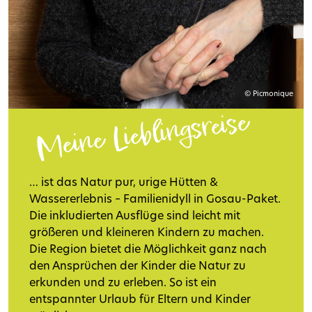
© Picmonique
Meine Lieblingsreise
… ist das Natur pur, urige Hütten &
Wassererlebnis – Familienidyll in Gosau-Paket.
Die inkludierten Ausflüge sind leicht mit
größeren und kleineren Kindern zu machen.
Die Region bietet die Möglichkeit ganz nach
den Ansprüchen der Kinder die Natur zu
erkunden und zu erleben. So ist ein
entspannter Urlaub für Eltern und Kinder