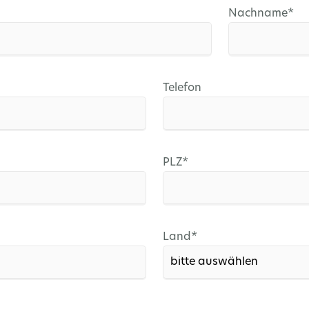
Pflichtfeld
Nachname
*
Telefon
Pflichtfeld
PLZ
*
Pflichtfeld
Land
*