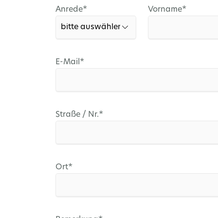
Pflichtfeld
Pflichtfeld
Anrede
*
Vorname
*
Pflichtfeld
E-Mail
*
Pflichtfeld
Straße / Nr.
*
Pflichtfeld
Ort
*