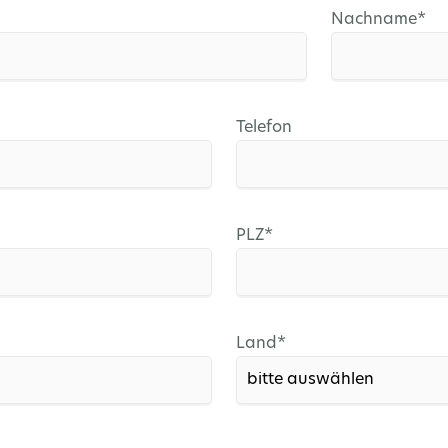
Pflichtfeld
Nachname
*
Telefon
Pflichtfeld
PLZ
*
Pflichtfeld
Land
*