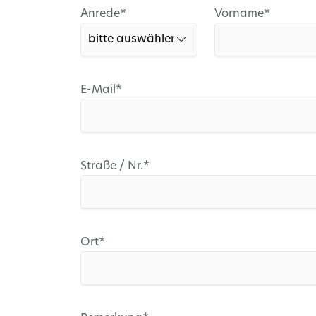
Pflichtfeld
Pflichtfeld
Anrede
*
Vorname
*
Pflichtfeld
E-Mail
*
Pflichtfeld
Straße / Nr.
*
Pflichtfeld
Ort
*