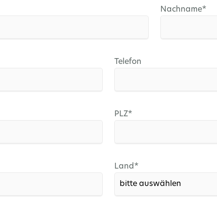
Pflichtfeld
Nachname
*
Telefon
Pflichtfeld
PLZ
*
Pflichtfeld
Land
*