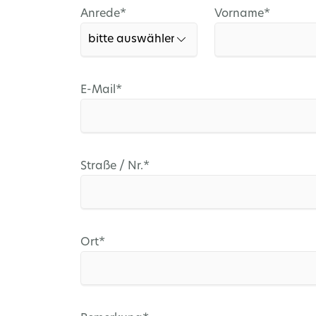
Pflichtfeld
Pflichtfeld
Anrede
*
Vorname
*
Pflichtfeld
E-Mail
*
Pflichtfeld
Straße / Nr.
*
Pflichtfeld
Ort
*