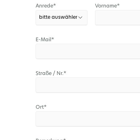
Pflichtfeld
Pflichtfeld
Anrede
*
Vorname
*
Pflichtfeld
E-Mail
*
Pflichtfeld
Straße / Nr.
*
Pflichtfeld
Ort
*