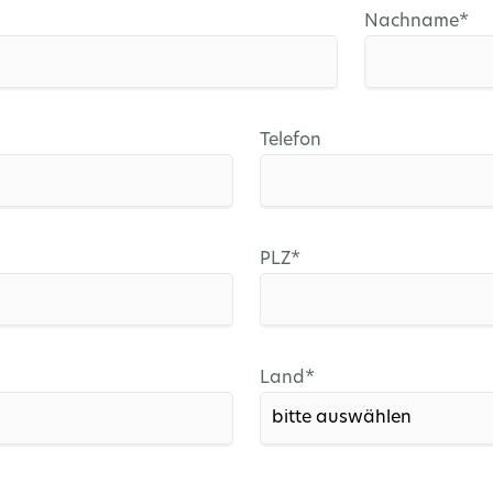
Pflichtfeld
Nachname
*
Telefon
Pflichtfeld
PLZ
*
Pflichtfeld
Land
*