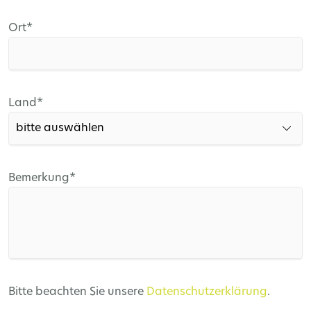
Pflichtfeld
Ort
*
Pflichtfeld
Land
*
Pflichtfeld
Bemerkung
*
Bitte beachten Sie unsere
Datenschutzerklärung
.