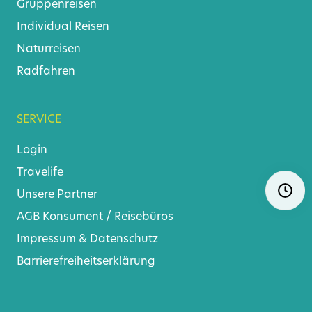
Gruppenreisen
Individual Reisen
Naturreisen
Radfahren
SERVICE
Login
Travelife
Navigat
Ö
überspr
Unsere Partner
AGB
Konsument
/
Reisebüros
Impressum & Datenschutz
Barrierefreiheitserklärung