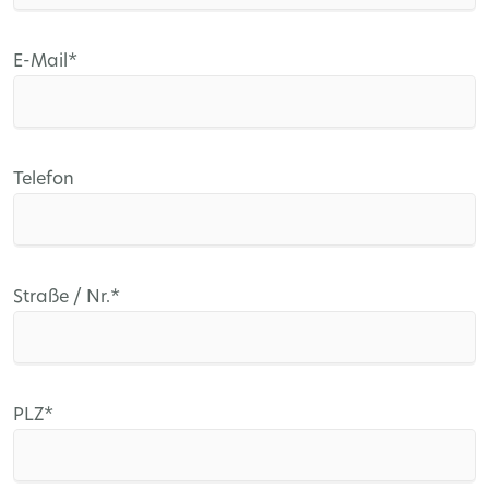
Pflichtfeld
E-Mail
*
Telefon
Pflichtfeld
Straße / Nr.
*
Pflichtfeld
PLZ
*