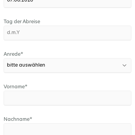
Tag der Abreise
Pflichtfeld
Anrede
*
Pflichtfeld
Vorname
*
Pflichtfeld
Nachname
*