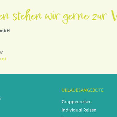
en stehen wir gerne zur V
 GmbH
-51
.at
URLAUBSANGEBOTE
r
Gruppenreisen
Individual Reisen