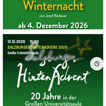
13.12.2026
15:00
SALZBURGER HIRTENADVENT 2026
Große Univeritätsaula
Navigat
Ö
überspr