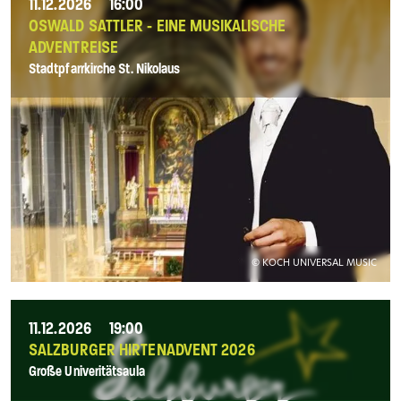
11.12.2026
16:00
OSWALD SATTLER - EINE MUSIKALISCHE
ADVENTREISE
Stadtpfarrkirche St. Nikolaus
© KOCH UNIVERSAL MUSIC
11.12.2026
19:00
SALZBURGER HIRTENADVENT 2026
Große Univeritätsaula